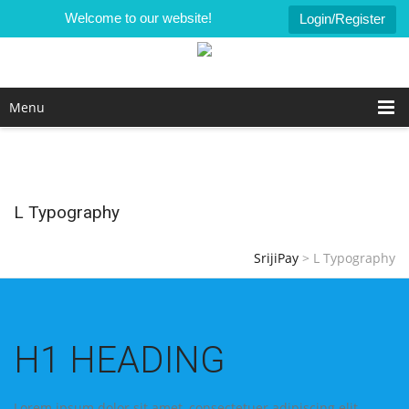
Welcome to our website!
Login/Register
Menu
L Typography
SrijiPay
>
L Typography
H1 HEADING
Lorem ipsum dolor sit amet, consectetuer adipiscing elit.